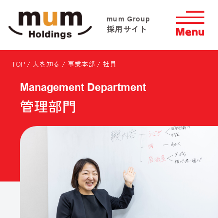
mum Group
採用サイト
TOP
/
人を知る
/ 事業本部 / 社員
Management Department
管理部門